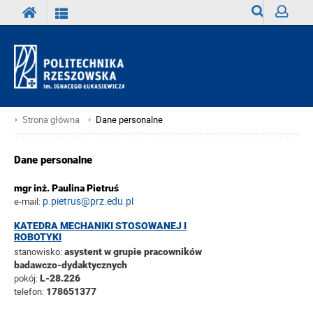
Wyszukiwark
Zaloguj
Strona główna
Dane personalne
Dane personalne
mgr inż. Paulina Pietruś
p.pietrus@prz.edu.pl
e-mail:
KATEDRA MECHANIKI STOSOWANEJ I
ROBOTYKI
stanowisko:
asystent w grupie pracowników
badawczo-dydaktycznych
pokój:
L-28.226
telefon:
178651377