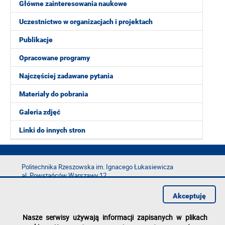
Główne zainteresowania naukowe
Uczestnictwo w organizacjach i projektach
Publikacje
Opracowane programy
Najczęściej zadawane pytania
Materiały do pobrania
Galeria zdjęć
Linki do innych stron
Politechnika Rzeszowska im. Ignacego Łukasiewicza
al. Powstańców Warszawy 12
35-029 Rzeszów
Akceptuję
tel.: +48 17 865 11 00
fax: +48 17 854 12 60
Nasze serwisy używają informacji zapisanych w plikach
e-mail:
kancelaria@prz.edu.pl